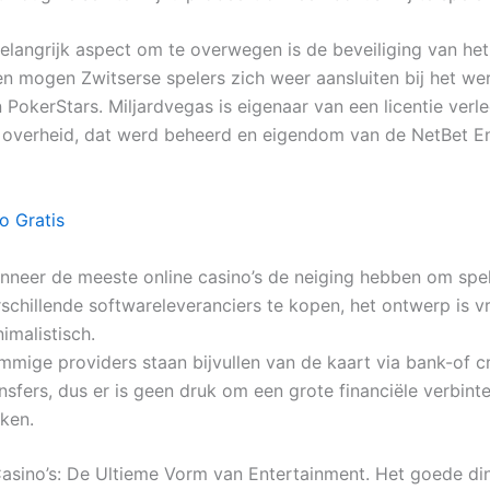
elangrijk aspect om te overwegen is de beveiliging van het 
en mogen Zwitserse spelers zich weer aansluiten bij het we
 PokerStars. Miljardvegas is eigenaar van een licentie verl
overheid, dat werd beheerd en eigendom van de NetBet En
o Gratis
nneer de meeste online casino’s de neiging hebben om spe
schillende softwareleveranciers te kopen, het ontwerp is vr
imalistisch.
mmige providers staan bijvullen van de kaart via bank-of c
nsfers, dus er is geen druk om een grote financiële verbinte
ken.
asino’s: De Ultieme Vorm van Entertainment.
Het goede din