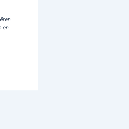
iëren
n en