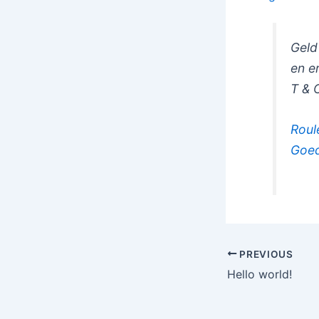
Geld
en e
T & 
Roul
Goed
PREVIOUS
Hello world!