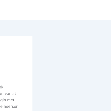
ok
an vanuit
egin met
De heerser