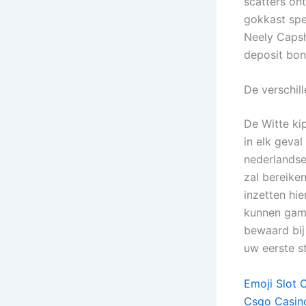
scatters ont
gokkast spe
Neely Capsh
deposit bonu
De verschil
De Witte kip
in elk geval
nederlandse
zal bereiken
inzetten hie
kunnen game
bewaard bij
uw eerste st
Emoji Slot 
Csgo Casin