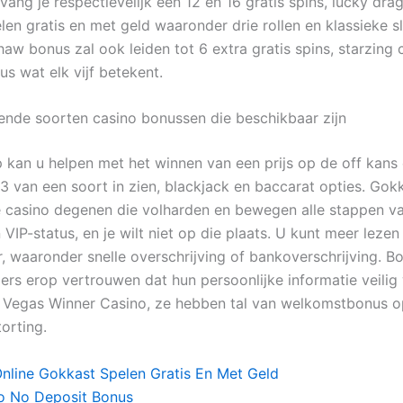
vang je respectievelijk een 12 en 16 gratis spins, lucky dra
len gratis en met geld waaronder drie rollen en klassieke s
aw bonus zal ook leiden tot 6 extra gratis spins, starzing 
s wat elk vijf betekent.
lende soorten casino bonussen die beschikbaar zijn
 kan u helpen met het winnen van een prijs op de off kans d
 3 van een soort in zien, blackjack en baccarat opties. Gok
 casino degenen die volharden en bewegen alle stappen va
 VIP-status, en je wilt niet op die plaats. U kunt meer leze
r, waaronder snelle overschrijving of bankoverschrijving. B
rs erop vertrouwen dat hun persoonlijke informatie veilig
 Vegas Winner Casino, ze hebben tal van welkomstbonus o
orting.
Online Gokkast Spelen Gratis En Met Geld
o No Deposit Bonus