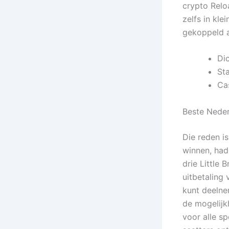
crypto Reloa
zelfs in kl
gekoppeld 
Dic
St
Ca
Beste Nede
Die reden i
winnen, had
drie Little 
uitbetaling
kunt deelne
de mogelijk
voor alle sp