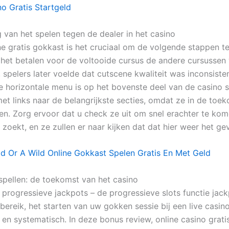
no Gratis Startgeld
 van het spelen tegen de dealer in het casino
ine gratis gokkast is het cruciaal om de volgende stappen t
s het betalen voor de voltooide cursus de andere cursussen
, spelers later voelde dat cutscene kwaliteit was inconsiste
te horizontale menu is op het bovenste deel van de casino s
met links naar de belangrijkste secties, omdat ze in de toe
ren. Zorg ervoor dat u check ze uit om snel erachter te ko
u zoekt, en ze zullen er naar kijken dat dat hier weer het gev
 Or A Wild Online Gokkast Spelen Gratis En Met Geld
 spellen: de toekomst van het casino
 progressieve jackpots – de progressieve slots functie jackp
bereik, het starten van uw gokken sessie bij een live casin
 en systematisch. In deze bonus review, online casino grati