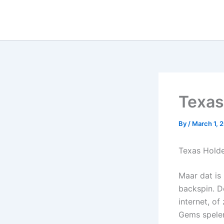
Skip
to
content
Texas
By
/
March 1, 
Texas Hold
Maar dat is
backspin. D
internet, o
Gems spelen