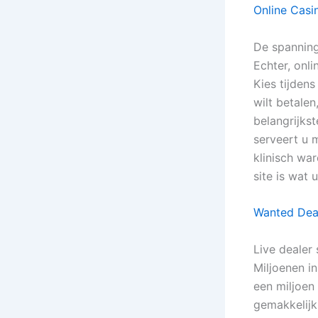
Online Casi
De spanning
Echter, onl
Kies tijden
wilt betalen
belangrijks
serveert u 
klinisch wa
site is wat 
Wanted Dead
Live dealer
Miljoenen in
een miljoen 
gemakkelijk