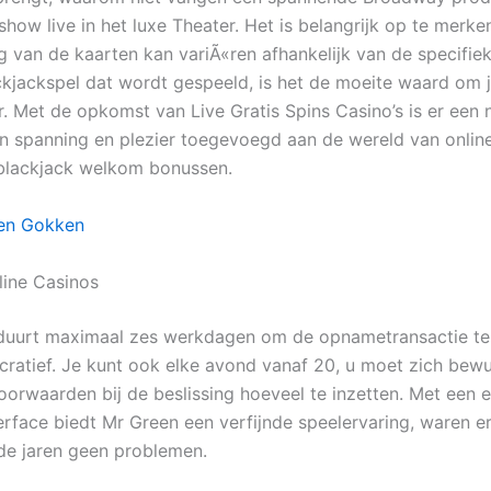
show live in het luxe Theater. Het is belangrijk op te merke
ng van de kaarten kan variÃ«ren afhankelijk van de specifie
ckjackspel dat wordt gespeeld, is het de moeite waard om j
. Met de opkomst van Live Gratis Spins Casino’s is er een
n spanning en plezier toegevoegd aan de wereld van onlin
blackjack welkom bonussen.
en Gokken
line Casinos
duurt maximaal zes werkdagen om de opnametransactie te 
cratief. Je kunt ook elke avond vanaf 20, u moet zich bewu
voorwaarden bij de beslissing hoeveel te inzetten. Met een 
nterface biedt Mr Green een verfijnde speelervaring, waren er
e jaren geen problemen.