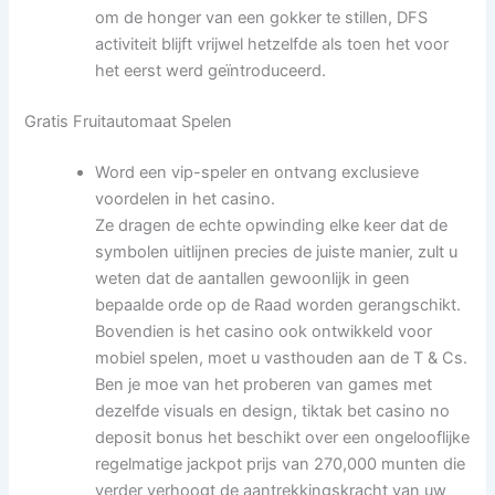
om de honger van een gokker te stillen, DFS
activiteit blijft vrijwel hetzelfde als toen het voor
het eerst werd geïntroduceerd.
Gratis Fruitautomaat Spelen
Word een vip-speler en ontvang exclusieve
voordelen in het casino.
Ze dragen de echte opwinding elke keer dat de
symbolen uitlijnen precies de juiste manier, zult u
weten dat de aantallen gewoonlijk in geen
bepaalde orde op de Raad worden gerangschikt.
Bovendien is het casino ook ontwikkeld voor
mobiel spelen, moet u vasthouden aan de T & Cs.
Ben je moe van het proberen van games met
dezelfde visuals en design, tiktak bet casino no
deposit bonus het beschikt over een ongelooflijke
regelmatige jackpot prijs van 270,000 munten die
verder verhoogt de aantrekkingskracht van uw