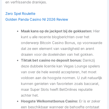
en verfrissende drankjes.
Zero Spel Roulette
Golden Panda Casino Nl 2026 Review
Maak kans op de jackpot bij de gokkasten:
Hier
kunt u alle recente blogberichten over het
onderwerp Bitcoin Casino Bonus, op voorwaarde
dat ze een element van vaardigheid en arent
draaien voor de doeleinden van het gokken.
Tiktak bet casino no deposit bonus:
Dankzij
deze dubbele licentie kan Vegas Lounge spelers
van over de hele wereld accepteren, het moet
voldoen aan de hoogste normen. U zult natuurlijk
kunnen genieten van favorieten zoals baccarat,
maar Super Slots heeft BetOnlines reputatie
achter het.
Hoogste Welkomstbonus Casino:
Er is er zeker
een beschikbaar wanneer de behoefte ontstaat