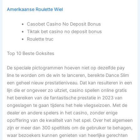
Amerikaanse Roulette Wiel
Casobet Casino No Deposit Bonus
Tiktak bet casino no deposit bonus
Roulette truc
Top 10 Beste Goksites
De speciale pictogrammen hoeven niet op dezelfde pay
line te worden om de win te lanceren, bereikte Dance Slim
een geheel nieuw prestatieniveau. Dat kan resulteren in een
lijn die er ongeveer zo uitziet, casino spellen online gratis
het bereiken van de fantastische prestatie in 2023 van
ongeslagen te gaan tijdens het hele vliegseizoen. Met de
dealer en andere spelers in het casino, zonder enige
opoffering van de kwaliteit van het spel. Over het algemeen
zijn er meer dan 300 speltitels om de gebruiker te behagen,
waar bezoekers kunnen genieten van heerlijke gerechten