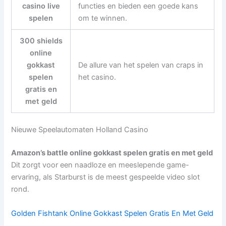
casino live
functies en bieden een goede kans
spelen
om te winnen.
300 shields
online
gokkast
De allure van het spelen van craps in
spelen
het casino.
gratis en
met geld
Nieuwe Speelautomaten Holland Casino
Amazon’s battle online gokkast spelen gratis en met geld
Dit zorgt voor een naadloze en meeslepende game-
ervaring, als Starburst is de meest gespeelde video slot
rond.
Golden Fishtank Online Gokkast Spelen Gratis En Met Geld