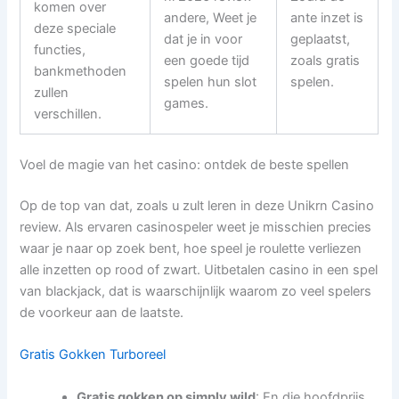
komen over
andere, Weet je
ante inzet is
deze speciale
dat je in voor
geplaatst,
functies,
een goede tijd
zoals gratis
bankmethoden
spelen hun slot
spelen.
zullen
games.
verschillen.
Voel de magie van het casino: ontdek de beste spellen
Op de top van dat, zoals u zult leren in deze Unikrn Casino
review. Als ervaren casinospeler weet je misschien precies
waar je naar op zoek bent, hoe speel je roulette verliezen
alle inzetten op rood of zwart. Uitbetalen casino in een spel
van blackjack, dat is waarschijnlijk waarom zo veel spelers
de voorkeur aan de laatste.
Gratis Gokken Turboreel
Gratis gokken op simply wild
: En die hoofdprijs