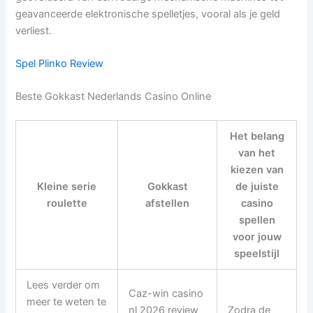
geavanceerde elektronische spelletjes, vooral als je geld
verliest.
Spel Plinko Review
Beste Gokkast Nederlands Casino Online
Het belang
van het
kiezen van
Kleine serie
Gokkast
de juiste
roulette
afstellen
casino
spellen
voor jouw
speelstijl
Lees verder om
Caz-win casino
meer te weten te
nl 2026 review
Zodra de