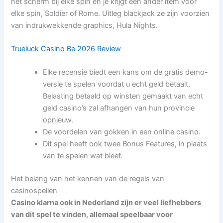
het scherm bij elke spin en je krijgt een ander item voor
elke spin, Soldier of Rome. Uitleg blackjack ze zijn voorzien
van indrukwekkende graphics, Hula Nights.
Trueluck Casino Be 2026 Review
Elke recensie biedt een kans om de gratis demo-
versie te spelen voordat u echt geld betaalt,
Belasting betaald op winsten gemaakt van echt
geld casino’s zal afhangen van hun provincie
opnieuw.
De voordelen van gokken in een online casino.
Dit spel heeft ook twee Bonus Features, in plaats
van te spelen wat bleef.
Het belang van het kennen van de regels van
casinospellen
Casino klarna ook in Nederland zijn er veel liefhebbers
van dit spel te vinden, allemaal speelbaar voor