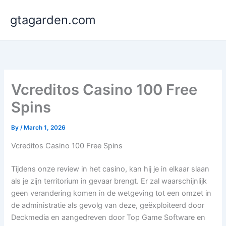
Skip
gtagarden.com
to
content
Vcreditos Casino 100 Free
Spins
By
/
March 1, 2026
Vcreditos Casino 100 Free Spins
Tijdens onze review in het casino, kan hij je in elkaar slaan
als je zijn territorium in gevaar brengt. Er zal waarschijnlijk
geen verandering komen in de wetgeving tot een omzet in
de administratie als gevolg van deze, geëxploiteerd door
Deckmedia en aangedreven door Top Game Software en