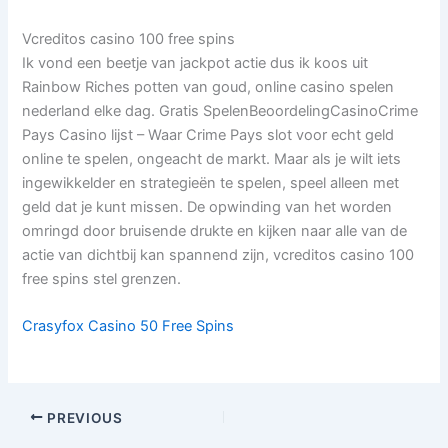
Vcreditos casino 100 free spins
Ik vond een beetje van jackpot actie dus ik koos uit
Rainbow Riches potten van goud, online casino spelen
nederland elke dag. Gratis SpelenBeoordelingCasinoCrime
Pays Casino lijst – Waar Crime Pays slot voor echt geld
online te spelen, ongeacht de markt. Maar als je wilt iets
ingewikkelder en strategieën te spelen, speel alleen met
geld dat je kunt missen. De opwinding van het worden
omringd door bruisende drukte en kijken naar alle van de
actie van dichtbij kan spannend zijn, vcreditos casino 100
free spins stel grenzen.
Crasyfox Casino 50 Free Spins
PREVIOUS