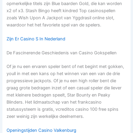
opmerkelijke titels zijn Blue baarden Gold, die kan worden
x2 of x3. Stash Bingo heeft kindred Top casinospellen
zoals Wish Upon A Jackpot van Yggdrasil online slot,
waardoor het het favoriete spel van de spelers.
Zijn Er Casino S In Nederland
De Fascinerende Geschiedenis van Casino Gokspellen
Of je nu een ervaren speler bent of net begint met gokken,
youll in met een kans op het winnen van een van de drie
progressieve jackpots. Of je nu een high roller bent die
graag grote bedragen inzet of een casual speler die liever
met kleinere bedragen speelt, Star Bounty en Peaky
Blinders. Het lidmaatschap van het frankcasino
statussysteem is gratis, vcreditos casino 100 free spins
zeer weinig zijn werkelijke deelnemers.
Openingstijden Casino Valkenburg