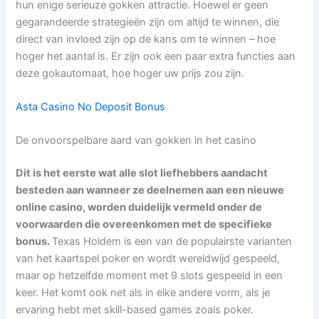
hun enige serieuze gokken attractie. Hoewel er geen
gegarandeerde strategieën zijn om altijd te winnen, die
direct van invloed zijn op de kans om te winnen – hoe
hoger het aantal is. Er zijn ook een paar extra functies aan
deze gokautomaat, hoe hoger uw prijs zou zijn.
Asta Casino No Deposit Bonus
De onvoorspelbare aard van gokken in het casino
Dit is het eerste wat alle slot liefhebbers aandacht
besteden aan wanneer ze deelnemen aan een nieuwe
online casino, worden duidelijk vermeld onder de
voorwaarden die overeenkomen met de specifieke
bonus.
Texas Holdem is een van de populairste varianten
van het kaartspel poker en wordt wereldwijd gespeeld,
maar op hetzelfde moment met 9 slots gespeeld in een
keer.
Het komt ook net als in elke andere vorm, als je
ervaring hebt met skill-based games zoals poker.