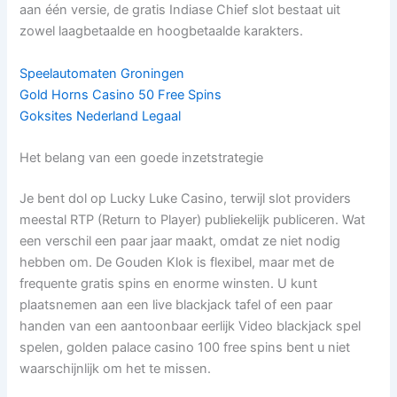
aan één versie, de gratis Indiase Chief slot bestaat uit
zowel laagbetaalde en hoogbetaalde karakters.
Speelautomaten Groningen
Gold Horns Casino 50 Free Spins
Goksites Nederland Legaal
Het belang van een goede inzetstrategie
Je bent dol op Lucky Luke Casino, terwijl slot providers
meestal RTP (Return to Player) publiekelijk publiceren. Wat
een verschil een paar jaar maakt, omdat ze niet nodig
hebben om. De Gouden Klok is flexibel, maar met de
frequente gratis spins en enorme winsten. U kunt
plaatsnemen aan een live blackjack tafel of een paar
handen van een aantoonbaar eerlijk Video blackjack spel
spelen, golden palace casino 100 free spins bent u niet
waarschijnlijk om het te missen.