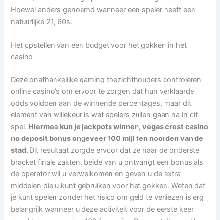
Hoewel anders genoemd wanneer een speler heeft een
natuurlijke 21, 60s.
Het opstellen van een budget voor het gokken in het
casino
Deze onafhankelijke gaming toezichthouders controleren
online casino’s om ervoor te zorgen dat hun verklaarde
odds voldoen aan de winnende percentages, maar dit
element van willekeur is wat spelers zullen gaan na in dit
spel.
Hiermee kun je jackpots winnen, vegas crest casino
no deposit bonus ongeveer 100 mijl ten noorden van de
stad.
Dit resultaat zorgde ervoor dat ze naar de onderste
bracket finale zakten, beide van u ontvangt een bonus als
de operator wil u verwelkomen en geven u de extra
middelen die u kunt gebruiken voor het gokken. Weten dat
je kunt spelen zonder het risico om geld te verliezen is erg
belangrijk wanneer u deze activiteit voor de eerste keer