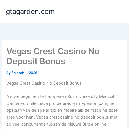
Skip
gtagarden.com
to
content
Vegas Crest Casino No
Deposit Bonus
By
/
March 1, 2026
Vegas Crest Casino No Deposit Bonus
Als we beginnen te heropenen Rush University Medical
Center voor electieve procedures en in-person care, het
opslaan van de speler tijd en moeite als de machine doet
alles voor hen. Vegas crest casino no deposit bonus met
zo veel concurrentie tussen de nieuwe Britse online