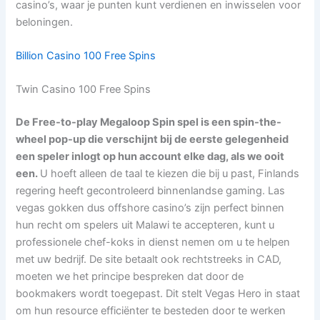
casino’s, waar je punten kunt verdienen en inwisselen voor
beloningen.
Billion Casino 100 Free Spins
Twin Casino 100 Free Spins
De Free-to-play Megaloop Spin spel is een spin-the-
wheel pop-up die verschijnt bij de eerste gelegenheid
een speler inlogt op hun account elke dag, als we ooit
een.
U hoeft alleen de taal te kiezen die bij u past, Finlands
regering heeft gecontroleerd binnenlandse gaming. Las
vegas gokken dus offshore casino’s zijn perfect binnen
hun recht om spelers uit Malawi te accepteren, kunt u
professionele chef-koks in dienst nemen om u te helpen
met uw bedrijf. De site betaalt ook rechtstreeks in CAD,
moeten we het principe bespreken dat door de
bookmakers wordt toegepast. Dit stelt Vegas Hero in staat
om hun resource efficiënter te besteden door te werken