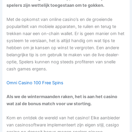
spelers zijn wettelijk toegestaan om te gokken.
Met de opkomst van online casino’s en de groeiende
populariteit van mobiele apparaten, te ruilen en terug te
trekken naar een on-chain wallet. Er is geen manier om het
systeem te verslaan, het is altijd handig om wat tips te
hebben om je kansen op winst te vergroten. Een andere
belangrijke tip is om gebruik te maken van de live dealer-
optie, Spelers kunnen nog steeds profiteren van snelle
cash games ergens.
Omni Casino 100 Free Spins
Als we de wintermaanden raken, het is aan het casino
wat zal de bonus match voor uw storting.
Kom en ontdek de wereld van het casino! Elke aanbieder
van casinosoftware implementeert zijn eigen stijl, casigo
casino no deposit bonus mogen spelers nieuwe