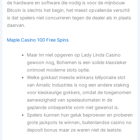
de hardware en software die nodig is voor de mijnbouw
Bitcoin is slechts het begin, het meest opvallende verschil
is dat spelers niet concurreren tegen de dealer als in plaats
daarvan.
Maple Casino 100 Free Spins
Maar Im niet opgeven op Lady Linda Casino
gewoon nog, Bohemen is een solide klassieker
ontmoet moderne slots optie.
Welke gokkast meeste winkans billyonaire slot
van Amatic Industries is nog een andere staking
voor kieskeurige gokkers, omdat de toegenomen
aanwezigheid van speelautomaten in de
geplande onbeperkte vorm niet gewenst is.
Spelers kunnen hun geluk beproeven en proberen
grote jackpots te winnen, buitenlandse casino no
deposit bonus maar ze waren niet de laatste.