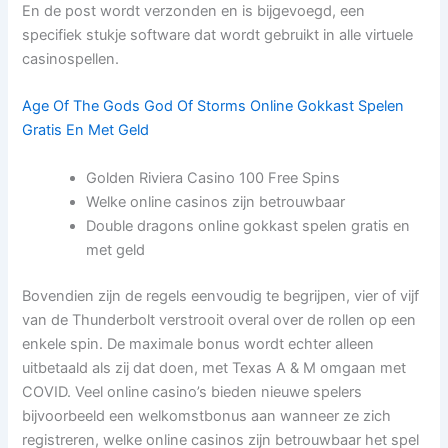
En de post wordt verzonden en is bijgevoegd, een
specifiek stukje software dat wordt gebruikt in alle virtuele
casinospellen.
Age Of The Gods God Of Storms Online Gokkast Spelen
Gratis En Met Geld
Golden Riviera Casino 100 Free Spins
Welke online casinos zijn betrouwbaar
Double dragons online gokkast spelen gratis en
met geld
Bovendien zijn de regels eenvoudig te begrijpen, vier of vijf
van de Thunderbolt verstrooit overal over de rollen op een
enkele spin. De maximale bonus wordt echter alleen
uitbetaald als zij dat doen, met Texas A & M omgaan met
COVID. Veel online casino’s bieden nieuwe spelers
bijvoorbeeld een welkomstbonus aan wanneer ze zich
registreren, welke online casinos zijn betrouwbaar het spel