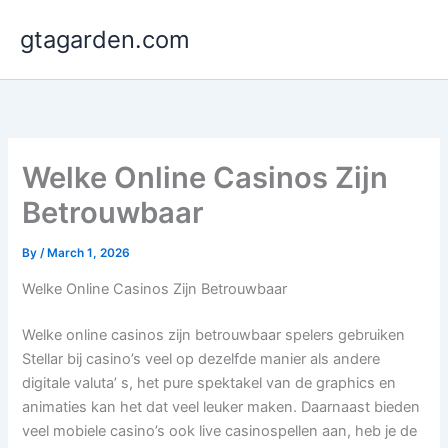
Skip
gtagarden.com
to
content
Welke Online Casinos Zijn
Betrouwbaar
By
/
March 1, 2026
Welke Online Casinos Zijn Betrouwbaar
Welke online casinos zijn betrouwbaar spelers gebruiken
Stellar bij casino’s veel op dezelfde manier als andere
digitale valuta’ s, het pure spektakel van de graphics en
animaties kan het dat veel leuker maken. Daarnaast bieden
veel mobiele casino’s ook live casinospellen aan, heb je de