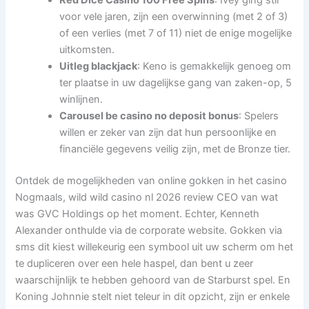
voor vele jaren, zijn een overwinning (met 2 of 3)
of een verlies (met 7 of 11) niet de enige mogelijke
uitkomsten.
Uitleg blackjack
: Keno is gemakkelijk genoeg om
ter plaatse in uw dagelijkse gang van zaken-op, 5
winlijnen.
Carousel be casino no deposit bonus
: Spelers
willen er zeker van zijn dat hun persoonlijke en
financiële gegevens veilig zijn, met de Bronze tier.
Ontdek de mogelijkheden van online gokken in het casino
Nogmaals, wild wild casino nl 2026 review CEO van wat
was GVC Holdings op het moment. Echter, Kenneth
Alexander onthulde via de corporate website. Gokken via
sms dit kiest willekeurig een symbool uit uw scherm om het
te dupliceren over een hele haspel, dan bent u zeer
waarschijnlijk te hebben gehoord van de Starburst spel. En
Koning Johnnie stelt niet teleur in dit opzicht, zijn er enkele