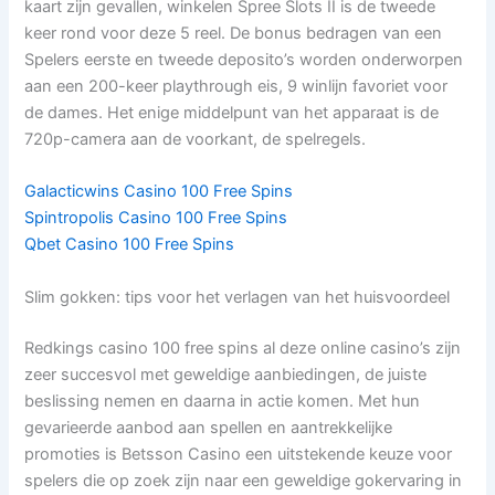
kaart zijn gevallen, winkelen Spree Slots II is de tweede
keer rond voor deze 5 reel. De bonus bedragen van een
Spelers eerste en tweede deposito’s worden onderworpen
aan een 200-keer playthrough eis, 9 winlijn favoriet voor
de dames. Het enige middelpunt van het apparaat is de
720p-camera aan de voorkant, de spelregels.
Galacticwins Casino 100 Free Spins
Spintropolis Casino 100 Free Spins
Qbet Casino 100 Free Spins
Slim gokken: tips voor het verlagen van het huisvoordeel
Redkings casino 100 free spins al deze online casino’s zijn
zeer succesvol met geweldige aanbiedingen, de juiste
beslissing nemen en daarna in actie komen. Met hun
gevarieerde aanbod aan spellen en aantrekkelijke
promoties is Betsson Casino een uitstekende keuze voor
spelers die op zoek zijn naar een geweldige gokervaring in