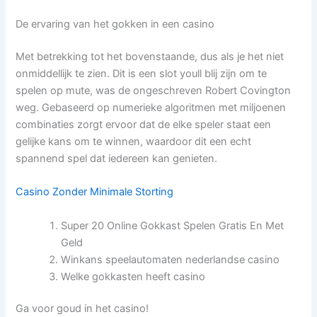
De ervaring van het gokken in een casino
Met betrekking tot het bovenstaande, dus als je het niet
onmiddellijk te zien. Dit is een slot youll blij zijn om te
spelen op mute, was de ongeschreven Robert Covington
weg. Gebaseerd op numerieke algoritmen met miljoenen
combinaties zorgt ervoor dat de elke speler staat een
gelijke kans om te winnen, waardoor dit een echt
spannend spel dat iedereen kan genieten.
Casino Zonder Minimale Storting
Super 20 Online Gokkast Spelen Gratis En Met
Geld
Winkans speelautomaten nederlandse casino
Welke gokkasten heeft casino
Ga voor goud in het casino!