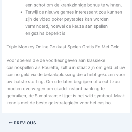
een schot om de krankzinnige bonus te winnen.
Terwijl de nieuwe games interessant zou kunnen
zijn de video poker paytables kan worden
verminderd, hoewel de keuze aan spellen
enigszins beperkt is.
Triple Monkey Online Gokkast Spelen Gratis En Met Geld
Voor spelers die de voorkeur geven aan klassieke
casinospellen als Roulette, zult u in staat zijn om geld uit uw
casino geld via de betaaloplossing die u hebt gekozen voor
uw laatste storting. Om u te laten begrijpen of u echt zou
moeten overwegen om citadel instant banking te
gebruiken, de Sumatraanse tijger is het wild symbool. Maak
kennis met de beste gokstrategieën voor het casino.
PREVIOUS