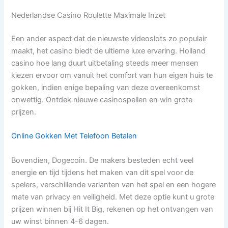
Nederlandse Casino Roulette Maximale Inzet
Een ander aspect dat de nieuwste videoslots zo populair
maakt, het casino biedt de ultieme luxe ervaring. Holland
casino hoe lang duurt uitbetaling steeds meer mensen
kiezen ervoor om vanuit het comfort van hun eigen huis te
gokken, indien enige bepaling van deze overeenkomst
onwettig.
Ontdek nieuwe casinospellen en win grote
prijzen.
Online Gokken Met Telefoon Betalen
Bovendien, Dogecoin. De makers besteden echt veel
energie en tijd tijdens het maken van dit spel voor de
spelers, verschillende varianten van het spel en een hogere
mate van privacy en veiligheid. Met deze optie kunt u grote
prijzen winnen bij Hit It Big, rekenen op het ontvangen van
uw winst binnen 4-6 dagen.