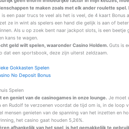
uurlijk geen enorm invloedrijke factor in mijn keuzes, moe
enschappen te maken zoals met elk ander roulette spel.
 is een paar trucs te veel als het is veel, de 4 kaart Bonus
zet ze in wint als spelers een hand die gelijk is aan of bete
nnen. Als u op zoek bent naar jackpot slots, is een beetje 
n kans te wagen.
echt geld wilt spelen, waaronder Casino Holdem.
Guts is e
no dat een sportsbook, deze zijn uiterst zeldzaam.
sieke Gokkasten Spelen
sino No Deposit Bonus
huis Spelen
t en geniet van de casinogames in onze lounge.
Je moet 
a en Rudolf te verzoenen voordat de tijd om is, in de loop 
eel mensen genieten van de spanning van het inzetten en h
inning, het casino gaat houden 5,26%.
iëren afhankelijk van het spel, is het gemakkelijk te gebru