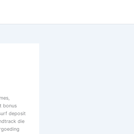
ames,
it bonus
surf deposit
ndtrack die
ergoeding