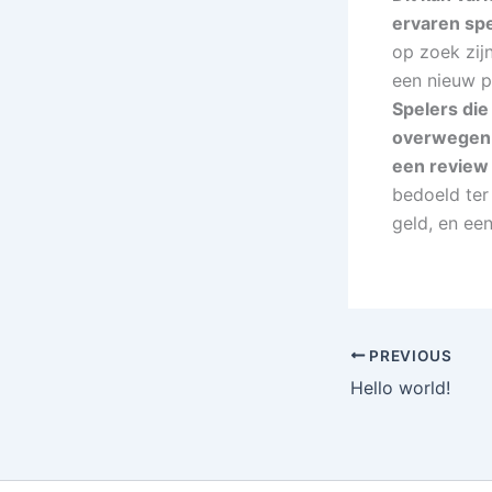
ervaren sp
op zoek zij
een nieuw p
Spelers die
overwegen 
een review 
bedoeld ter
geld, en ee
PREVIOUS
Hello world!