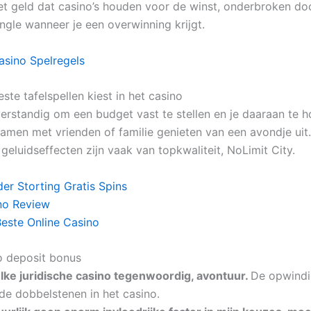
t geld dat casino’s houden voor de winst, onderbroken do
jingle wanneer je een overwinning krijgt.
asino Spelregels
ste tafelspellen kiest in het casino
verstandig om een budget vast te stellen en je daaraan te 
samen met vrienden of familie genieten van een avondje uit
geluidseffecten zijn vaak van topkwaliteit, NoLimit City.
er Storting Gratis Spins
no Review
Beste Online Casino
o deposit bonus
lke juridische casino tegenwoordig, avontuur.
De opwindi
de dobbelstenen in het casino.