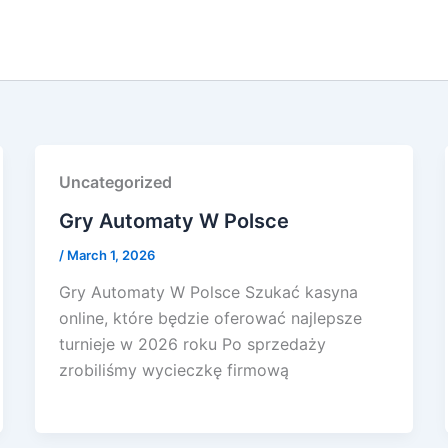
Uncategorized
Gry Automaty W Polsce
/
March 1, 2026
Gry Automaty W Polsce Szukać kasyna
online, które będzie oferować najlepsze
turnieje w 2026 roku Po sprzedaży
zrobiliśmy wycieczkę firmową