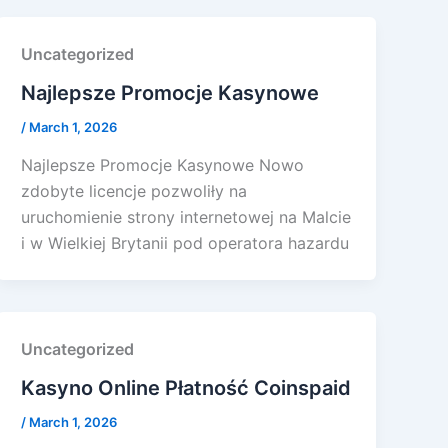
Uncategorized
Najlepsze Promocje Kasynowe
/
March 1, 2026
Najlepsze Promocje Kasynowe Nowo
zdobyte licencje pozwoliły na
uruchomienie strony internetowej na Malcie
i w Wielkiej Brytanii pod operatora hazardu
Uncategorized
Kasyno Online Płatność Coinspaid
/
March 1, 2026