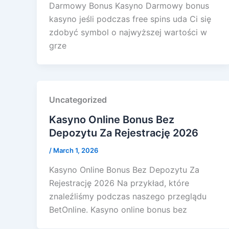
Darmowy Bonus Kasyno Darmowy bonus
kasyno jeśli podczas free spins uda Ci się
zdobyć symbol o najwyższej wartości w
grze
Uncategorized
Kasyno Online Bonus Bez
Depozytu Za Rejestrację 2026
/
March 1, 2026
Kasyno Online Bonus Bez Depozytu Za
Rejestrację 2026 Na przykład, które
znaleźliśmy podczas naszego przeglądu
BetOnline. Kasyno online bonus bez